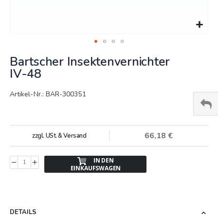
Springe
Bartscher Insektenvernichter
zum
Anfang
IV-48
der
Bildergalerie
Artikel-Nr.: BAR-300351
66,18 €
zzgl. USt. & Versand
IN DEN
EINKAUFSWAGEN
DETAILS