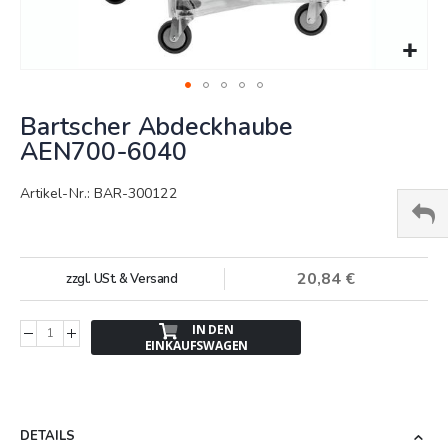
Springe
Bartscher Abdeckhaube
zum
Anfang
AEN700-6040
der
Bildergalerie
Artikel-Nr.: BAR-300122
20,84 €
zzgl. USt. & Versand
IN DEN
EINKAUFSWAGEN
DETAILS