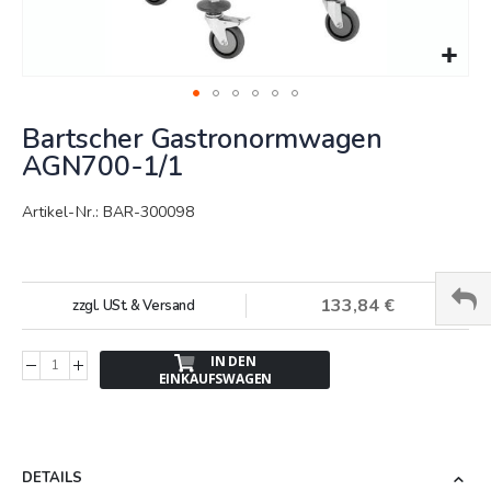
Springe
Bartscher Gastronormwagen
zum
Anfang
AGN700-1/1
der
Bildergalerie
Artikel-Nr.: BAR-300098
133,84 €
zzgl. USt. & Versand
IN DEN
EINKAUFSWAGEN
DETAILS