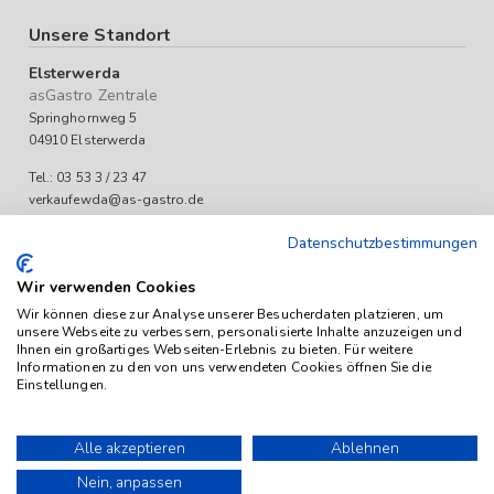
Unsere Standort
Elsterwerda
asGastro Zentrale
Springhornweg 5
04910 Elsterwerda
Tel.: 03 53 3 / 23 47
verkaufewda@as-gastro.de
Öffnungszeiten:
Datenschutzbestimmungen
Mo-Fr 09:00 bis 17:00 Uhr
Wir verwenden Cookies
Wir können diese zur Analyse unserer Besucherdaten platzieren, um
unsere Webseite zu verbessern, personalisierte Inhalte anzuzeigen und
Ihnen ein großartiges Webseiten-Erlebnis zu bieten. Für weitere
Informationen zu den von uns verwendeten Cookies öffnen Sie die
Einstellungen.
Das Angebot von as-Gastro richtet sich ausschließlich an
Unternehmen (iSd. § 14 Abs. 1 BGB). Alle Preise sind Stückpreise
Alle akzeptieren
Ablehnen
und verstehen sich netto zzgl. geltender gesetzl. USt.
Nein, anpassen