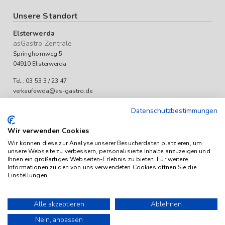
Unsere Standort
Elsterwerda
asGastro Zentrale
Springhornweg 5
04910 Elsterwerda
Tel.: 03 53 3 / 23 47
verkaufewda@as-gastro.de
Öffnungszeiten:
Datenschutzbestimmungen
Mo-Fr 09:00 bis 17:00 Uhr
Wir verwenden Cookies
Wir können diese zur Analyse unserer Besucherdaten platzieren, um
unsere Webseite zu verbessern, personalisierte Inhalte anzuzeigen und
Ihnen ein großartiges Webseiten-Erlebnis zu bieten. Für weitere
Informationen zu den von uns verwendeten Cookies öffnen Sie die
Einstellungen.
Das Angebot von as-Gastro richtet sich ausschließlich an
Unternehmen (iSd. § 14 Abs. 1 BGB). Alle Preise sind Stückpreise
Alle akzeptieren
Ablehnen
und verstehen sich netto zzgl. geltender gesetzl. USt.
Nein, anpassen