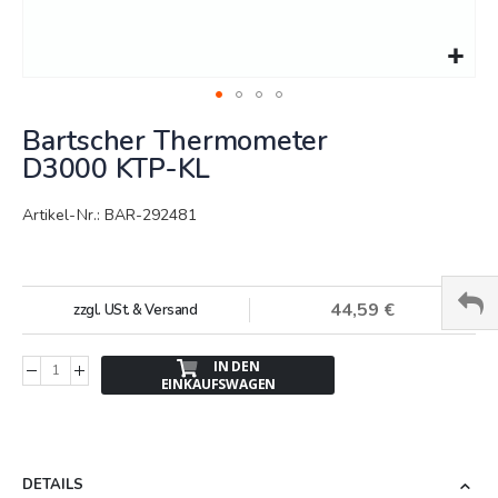
Springe
Bartscher Thermometer
zum
Anfang
D3000 KTP-KL
der
Bildergalerie
Artikel-Nr.: BAR-292481
44,59 €
zzgl. USt. & Versand
IN DEN
EINKAUFSWAGEN
DETAILS