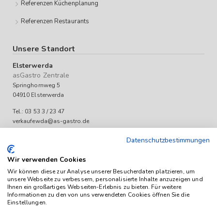
Referenzen Küchenplanung
Referenzen Restaurants
Unsere Standort
Elsterwerda
asGastro Zentrale
Springhornweg 5
04910 Elsterwerda
Tel.: 03 53 3 / 23 47
verkaufewda@as-gastro.de
Öffnungszeiten:
Datenschutzbestimmungen
Mo-Fr 09:00 bis 17:00 Uhr
Wir verwenden Cookies
Wir können diese zur Analyse unserer Besucherdaten platzieren, um
unsere Webseite zu verbessern, personalisierte Inhalte anzuzeigen und
Ihnen ein großartiges Webseiten-Erlebnis zu bieten. Für weitere
Informationen zu den von uns verwendeten Cookies öffnen Sie die
Einstellungen.
Das Angebot von as-Gastro richtet sich ausschließlich an