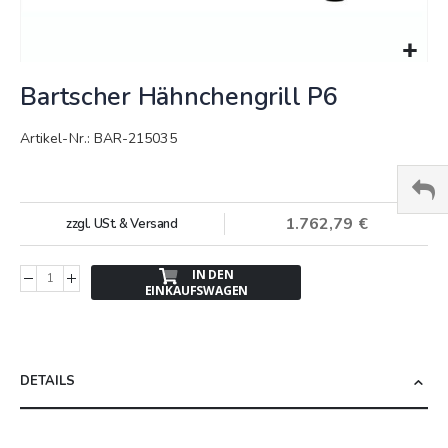
Springe
Bartscher Hähnchengrill P6
zum
Anfang
der
Artikel-Nr.: BAR-215035
Bildergalerie
1.762,79 €
zzgl. USt. & Versand
IN DEN
EINKAUFSWAGEN
DETAILS