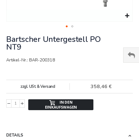
Springe
Bartscher Untergestell PO
zum
Anfang
NT9
der
Bildergalerie
Artikel-Nr.: BAR-200318
358,46 €
zzgl. USt. & Versand
IN DEN
EINKAUFSWAGEN
DETAILS