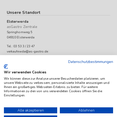
Unsere Standort
Elsterwerda
asGastro Zentrale
Springhornweg 5
04910 Elsterwerda
Tel.: 03 53 3 / 23 47
verkaufewda@as-gastro.de
Öffnungszeiten:
Datenschutzbestimmungen
Mo-Fr 09:00 bis 17:00 Uhr
Wir verwenden Cookies
Wir können diese zur Analyse unserer Besucherdaten platzieren, um
unsere Webseite zu verbessern, personalisierte Inhalte anzuzeigen und
Ihnen ein großartiges Webseiten-Erlebnis zu bieten. Für weitere
Informationen zu den von uns verwendeten Cookies öffnen Sie die
Einstellungen.
Das Angebot von as-Gastro richtet sich ausschließlich an
Unternehmen (iSd. § 14 Abs. 1 BGB). Alle Preise sind Stückpreise
Alle akzeptieren
Ablehnen
und verstehen sich netto zzgl. geltender gesetzl. USt.