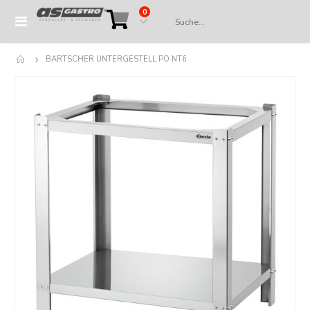
Artikel
0
Navigation
Cart
umschalten
BARTSCHER UNTERGESTELL PO NT6
Springe
zum
Ende
der
Bildergalerie