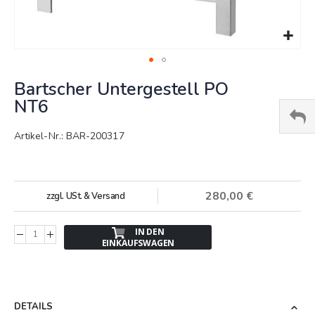
Springe
Bartscher Untergestell PO
zum
Anfang
NT6
der
Bildergalerie
Artikel-Nr.: BAR-200317
280,00 €
zzgl. USt. & Versand
IN DEN
EINKAUFSWAGEN
DETAILS