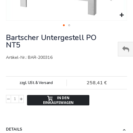
Springe
Bartscher Untergestell PO
zum
Anfang
NT5
der
Bildergalerie
Artikel-Nr.: BAR-200316
258,41 €
zzgl. USt. & Versand
IN DEN
EINKAUFSWAGEN
DETAILS