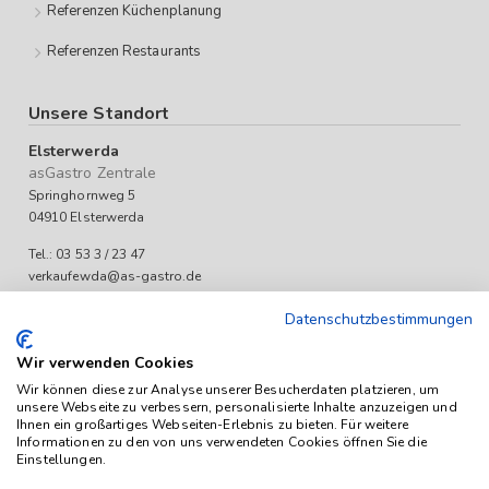
Referenzen Küchenplanung
Referenzen Restaurants
Unsere Standort
Elsterwerda
asGastro Zentrale
Springhornweg 5
04910 Elsterwerda
Tel.: 03 53 3 / 23 47
verkaufewda@as-gastro.de
Öffnungszeiten:
Datenschutzbestimmungen
Mo-Fr 09:00 bis 17:00 Uhr
Wir verwenden Cookies
Wir können diese zur Analyse unserer Besucherdaten platzieren, um
unsere Webseite zu verbessern, personalisierte Inhalte anzuzeigen und
Ihnen ein großartiges Webseiten-Erlebnis zu bieten. Für weitere
Informationen zu den von uns verwendeten Cookies öffnen Sie die
Einstellungen.
Das Angebot von as-Gastro richtet sich ausschließlich an