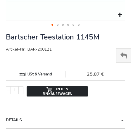
Springe
Bartscher Teestation 1145M
zum
Anfang
der
Artikel-Nr.: BAR-200121
Bildergalerie
25,87 €
zzgl. USt. & Versand
IN DEN
EINKAUFSWAGEN
DETAILS