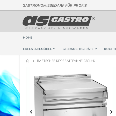
GASTRONOMIEBEDARF FÜR PROFIS
Direkt
zum
Inhalt
HOME
EDELSTAHLMÖBEL
GEBRAUCHTGERÄTE
KOCHT
BARTSCHER KIPPBRATPFANNE G80LHK
Springe
zum
Ende
der
Bildergalerie