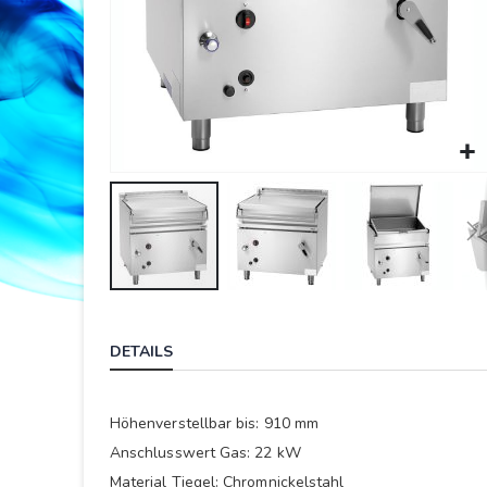
Springe
zum
DETAILS
Anfang
der
Bildergalerie
Höhenverstellbar bis: 910 mm
Anschlusswert Gas: 22 kW
Material Tiegel: Chromnickelstahl