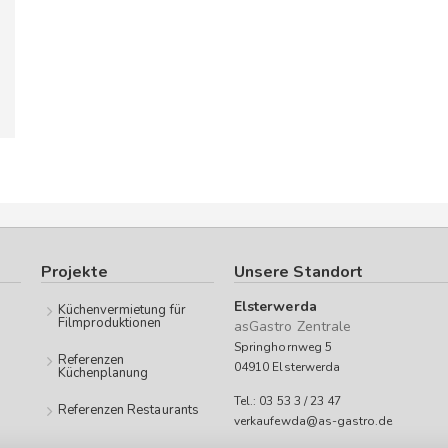
Projekte
Unsere Standort
Elsterwerda
Küchenvermietung für
Filmproduktionen
asGastro Zentrale
Springhornweg 5
Referenzen
04910 Elsterwerda
Küchenplanung
Tel.: 03 53 3 / 23 47
Referenzen Restaurants
verkaufewda@as-gastro.de