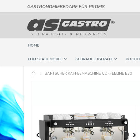
GASTRONOMIEBEDARF FÜR PROFIS
Direkt
zum
Inhalt
HOME
EDELSTAHLMÖBEL
GEBRAUCHTGERÄTE
KOCHT
BARTSCHER KAFFEEMASCHINE COFFEELINE B30
Springe
zum
Ende
der
Bildergalerie