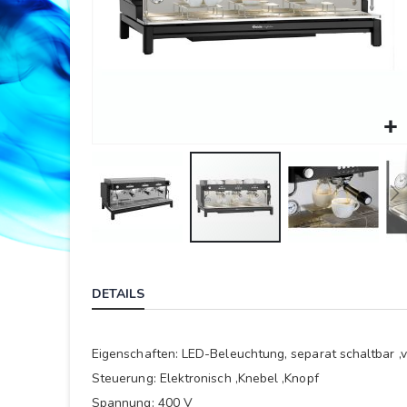
Springe
zum
DETAILS
Anfang
der
Bildergalerie
Eigenschaften: LED-Beleuchtung, separat schaltbar ,vi
Steuerung: Elektronisch ,Knebel ,Knopf
Spannung: 400 V