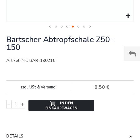
Springe
Bartscher Abtropfschale Z50-
zum
Anfang
150
der
Bildergalerie
Artikel-Nr.: BAR-190215
8,50 €
zzgl. USt. & Versand
IN DEN
EINKAUFSWAGEN
DETAILS