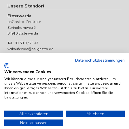
Unsere Standort
Elsterwerda
asGastro Zentrale
Springhornweg 5
04910 Elsterwerda
Tel.: 03 53 3 / 23 47
verkaufewda@as-gastro.de
Öffnungszeiten:
Datenschutzbestimmungen
Mo-Fr 09:00 bis 17:00 Uhr
Wir verwenden Cookies
Wir können diese zur Analyse unserer Besucherdaten platzieren, um
unsere Webseite zu verbessern, personalisierte Inhalte anzuzeigen und
Ihnen ein großartiges Webseiten-Erlebnis zu bieten. Für weitere
Informationen zu den von uns verwendeten Cookies öffnen Sie die
Einstellungen.
Das Angebot von as-Gastro richtet sich ausschließlich an
Unternehmen (iSd. § 14 Abs. 1 BGB). Alle Preise sind Stückpreise
Alle akzeptieren
Ablehnen
und verstehen sich netto zzgl. geltender gesetzl. USt.
Nein, anpassen