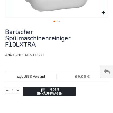
Springe
Bartscher
zum
Anfang
Spülmaschinenreiniger
der
F10LXTRA
Bildergalerie
Artikel-Nr.: BAR-173271
69,06 €
zzgl. USt. & Versand
IN DEN
EINKAUFSWAGEN