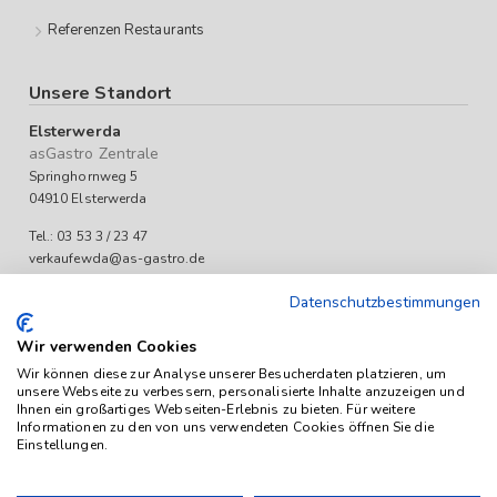
Referenzen Restaurants
Unsere Standort
Elsterwerda
asGastro Zentrale
Springhornweg 5
04910 Elsterwerda
Tel.: 03 53 3 / 23 47
verkaufewda@as-gastro.de
Öffnungszeiten:
Datenschutzbestimmungen
Mo-Fr 09:00 bis 17:00 Uhr
Wir verwenden Cookies
Wir können diese zur Analyse unserer Besucherdaten platzieren, um
unsere Webseite zu verbessern, personalisierte Inhalte anzuzeigen und
Ihnen ein großartiges Webseiten-Erlebnis zu bieten. Für weitere
Informationen zu den von uns verwendeten Cookies öffnen Sie die
Einstellungen.
Das Angebot von as-Gastro richtet sich ausschließlich an
Unternehmen (iSd. § 14 Abs. 1 BGB). Alle Preise sind Stückpreise