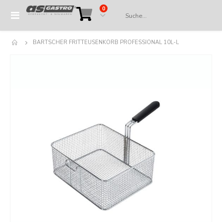
Artikel
0
Navigation
Cart
umschalten
BARTSCHER FRITTEUSENKORB PROFESSIONAL 10L-L
Springe
zum
Ende
der
Bildergalerie