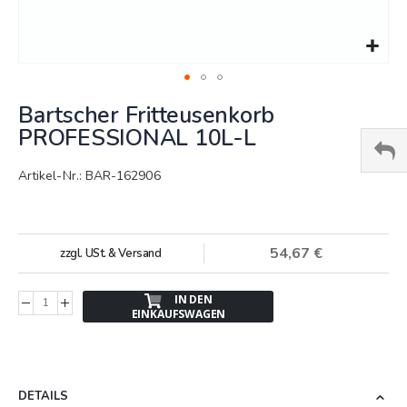
Springe
Bartscher Fritteusenkorb
zum
Anfang
PROFESSIONAL 10L-L
der
Bildergalerie
Artikel-Nr.: BAR-162906
54,67 €
zzgl. USt. & Versand
IN DEN
EINKAUFSWAGEN
DETAILS