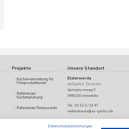
Projekte
Unsere Standort
Elsterwerda
Küchenvermietung für
Filmproduktionen
asGastro Zentrale
Springhornweg 5
Referenzen
04910 Elsterwerda
Küchenplanung
Tel.: 03 53 3 / 23 47
Referenzen Restaurants
verkaufewda@as-gastro.de
Öffnungszeiten:
Datenschutzbestimmungen
Mo-Fr 09:00 bis 17:00 Uhr