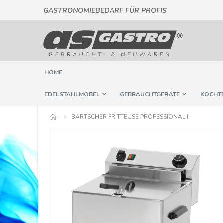
GASTRONOMIEBEDARF FÜR PROFIS
Direkt
zum
Inhalt
HOME
EDELSTAHLMÖBEL
GEBRAUCHTGERÄTE
KOCHT
BARTSCHER FRITTEUSE PROFESSIONAL I
Springe
zum
Ende
der
Bildergalerie