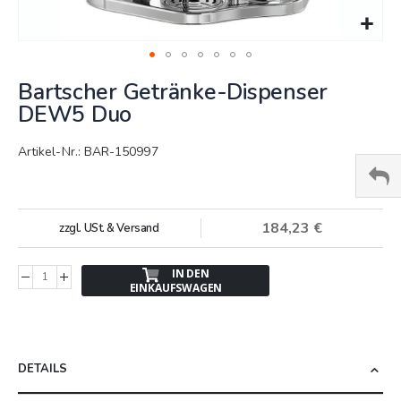
Springe
Bartscher Getränke-Dispenser
zum
Anfang
DEW5 Duo
der
Bildergalerie
Artikel-Nr.: BAR-150997
184,23 €
zzgl. USt. & Versand
IN DEN
EINKAUFSWAGEN
DETAILS