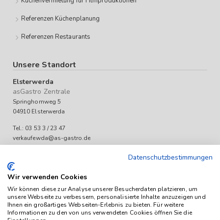
Küchenvermietung für Filmproduktionen
Referenzen Küchenplanung
Referenzen Restaurants
Unsere Standort
Elsterwerda
asGastro Zentrale
Springhornweg 5
04910 Elsterwerda
Tel.: 03 53 3 / 23 47
verkaufewda@as-gastro.de
Öffnungszeiten:
Datenschutzbestimmungen
Mo-Fr 09:00 bis 17:00 Uhr
Wir verwenden Cookies
Wir können diese zur Analyse unserer Besucherdaten platzieren, um
unsere Webseite zu verbessern, personalisierte Inhalte anzuzeigen und
Ihnen ein großartiges Webseiten-Erlebnis zu bieten. Für weitere
Informationen zu den von uns verwendeten Cookies öffnen Sie die