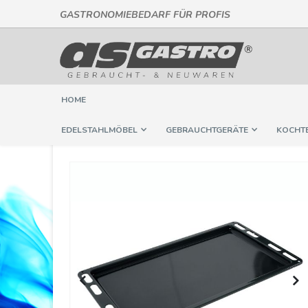
GASTRONOMIEBEDARF FÜR PROFIS
Direkt
zum
Inhalt
HOME
EDELSTAHLMÖBEL
GEBRAUCHTGERÄTE
KOCHT
Springe
zum
Ende
der
Bildergalerie