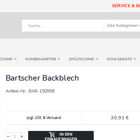
SERVICE & 
ECHNIK
KOMBIDÄMPFER
SPÜLTECHNIK
KÜHLGERÄTE
Bartscher Backblech
Artikel-Nr.: BAR-150958
30,91 €
zzgl. USt. & Versand
IN DEN
EINKAUFSWAGEN