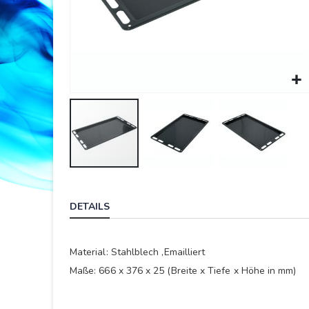
Springe
zum
DETAILS
Anfang
der
Bildergalerie
Material: Stahlblech ,Emailliert
Maße: 666 x 376 x 25 (Breite x Tiefe x Höhe in mm)