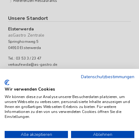
Referenzen Restaurants
Unsere Standort
Elsterwerda
asGastro Zentrale
Springhornweg 5
04910 Elsterwerda
Tel.: 03 53 3 / 23 47
verkaufewda@as-gastro.de
Öffnungszeiten:
Datenschutzbestimmungen
Mo-Fr 09:00 bis 17:00 Uhr
Wir verwenden Cookies
Wir können diese zur Analyse unserer Besucherdaten platzieren, um
unsere Webseite zu verbessern, personalisierte Inhalte anzuzeigen und
Ihnen ein großartiges Webseiten-Erlebnis zu bieten. Für weitere
Informationen zu den von uns verwendeten Cookies öffnen Sie die
Einstellungen.
Das Angebot von as-Gastro richtet sich ausschließlich an
Unternehmen (iSd. § 14 Abs. 1 BGB). Alle Preise sind Stückpreise
Alle akzeptieren
Ablehnen
und verstehen sich netto zzgl. geltender gesetzl. USt.