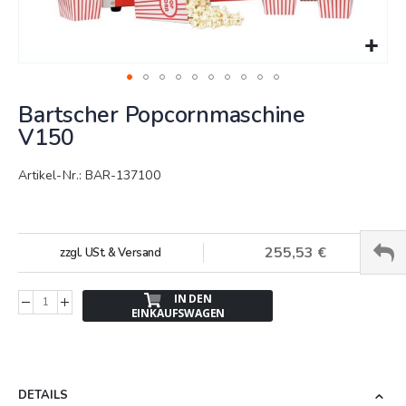
Springe
Bartscher Popcornmaschine
zum
Anfang
V150
der
Bildergalerie
Artikel-Nr.: BAR-137100
255,53 €
zzgl. USt. & Versand
IN DEN
EINKAUFSWAGEN
DETAILS