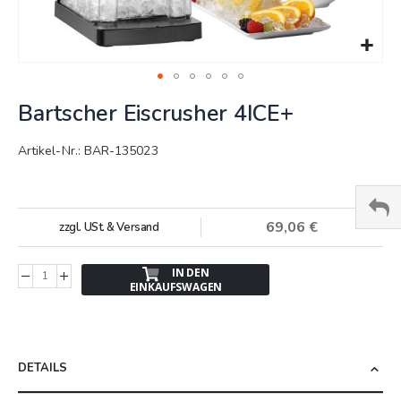
Springe
Bartscher Eiscrusher 4ICE+
zum
Anfang
der
Artikel-Nr.: BAR-135023
Bildergalerie
69,06 €
zzgl. USt. & Versand
IN DEN
EINKAUFSWAGEN
DETAILS