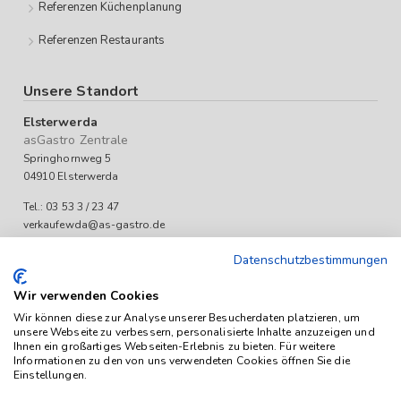
Referenzen Küchenplanung
Referenzen Restaurants
Unsere Standort
Elsterwerda
asGastro Zentrale
Springhornweg 5
04910 Elsterwerda
Tel.: 03 53 3 / 23 47
verkaufewda@as-gastro.de
Öffnungszeiten:
Datenschutzbestimmungen
Mo-Fr 09:00 bis 17:00 Uhr
Wir verwenden Cookies
Wir können diese zur Analyse unserer Besucherdaten platzieren, um
unsere Webseite zu verbessern, personalisierte Inhalte anzuzeigen und
Ihnen ein großartiges Webseiten-Erlebnis zu bieten. Für weitere
Informationen zu den von uns verwendeten Cookies öffnen Sie die
Einstellungen.
Das Angebot von as-Gastro richtet sich ausschließlich an