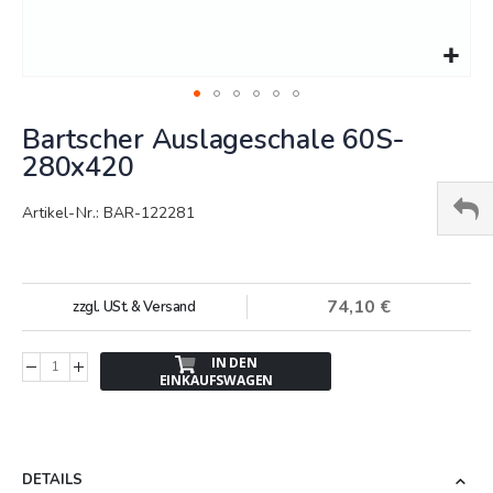
Springe
Bartscher Auslageschale 60S-
zum
Anfang
280x420
der
Bildergalerie
Artikel-Nr.: BAR-122281
74,10 €
zzgl. USt. & Versand
IN DEN
EINKAUFSWAGEN
DETAILS