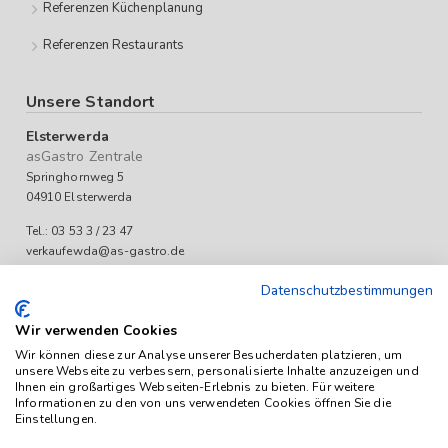
Referenzen Küchenplanung
Referenzen Restaurants
Unsere Standort
Elsterwerda
asGastro Zentrale
Springhornweg 5
04910 Elsterwerda
Tel.: 03 53 3 / 23 47
verkaufewda@as-gastro.de
Öffnungszeiten:
Datenschutzbestimmungen
Mo-Fr 09:00 bis 17:00 Uhr
Wir verwenden Cookies
Wir können diese zur Analyse unserer Besucherdaten platzieren, um
unsere Webseite zu verbessern, personalisierte Inhalte anzuzeigen und
Ihnen ein großartiges Webseiten-Erlebnis zu bieten. Für weitere
Informationen zu den von uns verwendeten Cookies öffnen Sie die
Einstellungen.
Das Angebot von as-Gastro richtet sich ausschließlich an