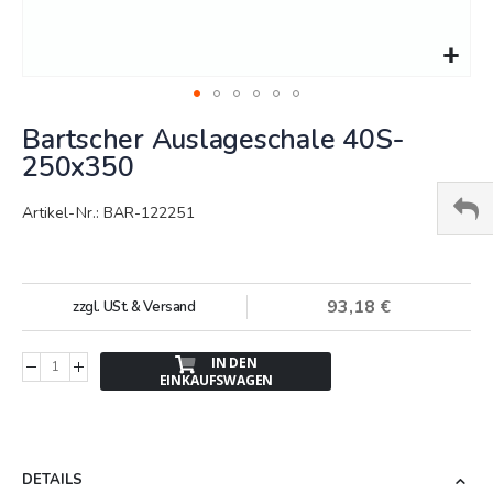
Springe
Bartscher Auslageschale 40S-
zum
Anfang
250x350
der
Bildergalerie
Artikel-Nr.: BAR-122251
93,18 €
zzgl. USt. & Versand
IN DEN
EINKAUFSWAGEN
DETAILS