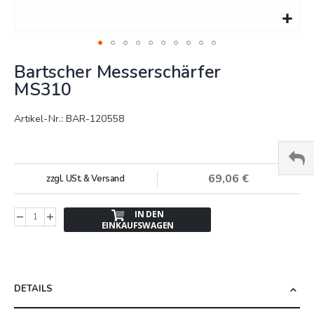
Springe
Bartscher Messerschärfer
zum
Anfang
MS310
der
Bildergalerie
Artikel-Nr.: BAR-120558
69,06 €
zzgl. USt. & Versand
IN DEN
EINKAUFSWAGEN
DETAILS