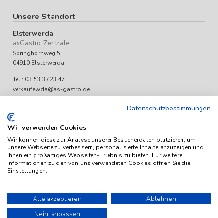
Unsere Standort
Elsterwerda
asGastro Zentrale
Springhornweg 5
04910 Elsterwerda
Tel.: 03 53 3 / 23 47
verkaufewda@as-gastro.de
Öffnungszeiten:
Datenschutzbestimmungen
Mo-Fr 09:00 bis 17:00 Uhr
Wir verwenden Cookies
Wir können diese zur Analyse unserer Besucherdaten platzieren, um
unsere Webseite zu verbessern, personalisierte Inhalte anzuzeigen und
Ihnen ein großartiges Webseiten-Erlebnis zu bieten. Für weitere
Informationen zu den von uns verwendeten Cookies öffnen Sie die
Einstellungen.
Das Angebot von as-Gastro richtet sich ausschließlich an
Unternehmen (iSd. § 14 Abs. 1 BGB). Alle Preise sind Stückpreise
Alle akzeptieren
Ablehnen
und verstehen sich netto zzgl. geltender gesetzl. USt.
Nein, anpassen