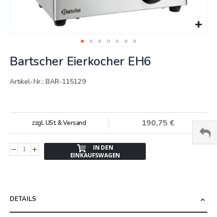
Springe
Bartscher Eierkocher EH6
zum
Anfang
der
Artikel-Nr.: BAR-115129
Bildergalerie
190,75 €
zzgl. USt. & Versand
IN DEN
EINKAUFSWAGEN
DETAILS