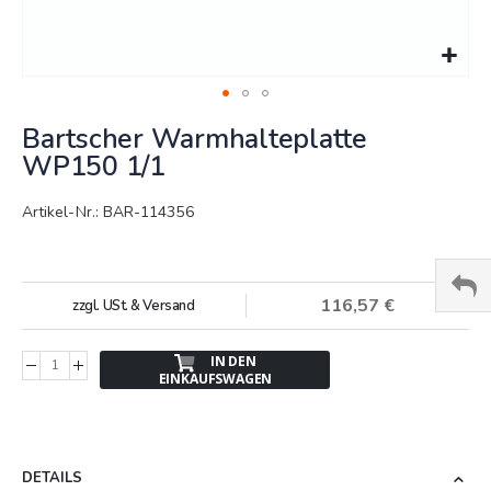
Springe
Bartscher Warmhalteplatte
zum
Anfang
WP150 1/1
der
Bildergalerie
Artikel-Nr.: BAR-114356
116,57 €
zzgl. USt. & Versand
IN DEN
EINKAUFSWAGEN
DETAILS