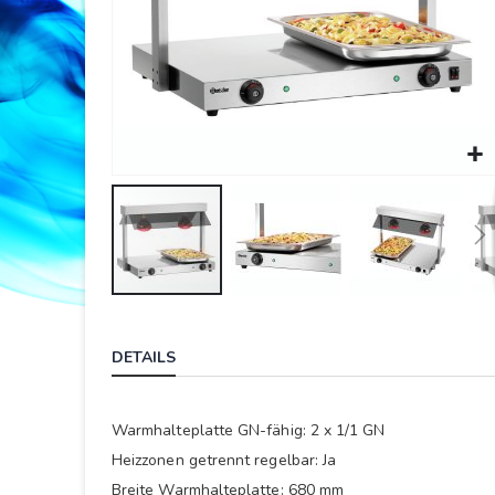
Springe
zum
DETAILS
Anfang
der
Bildergalerie
Warmhalteplatte GN-fähig: 2 x 1/1 GN
Heizzonen getrennt regelbar: Ja
Breite Warmhalteplatte: 680 mm