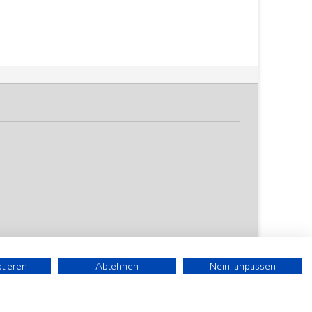
ptieren
Ablehnen
Nein, anpassen
). Alle Preise sind Stückpreise und