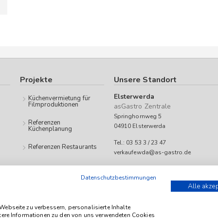
Projekte
Unsere Standort
Elsterwerda
Küchenvermietung für
Filmproduktionen
asGastro Zentrale
Springhornweg 5
Referenzen
04910 Elsterwerda
Küchenplanung
Tel.: 03 53 3 / 23 47
Referenzen Restaurants
verkaufewda@as-gastro.de
Öffnungszeiten:
Datenschutzbestimmungen
Mo-Fr 09:00 bis 17:00 Uhr
Alle akze
 as-Gastro richtet sich ausschließlich an Unternehmen (iSd. § 14 Abs. 1 BGB
ebseite zu verbessern, personalisierte Inhalte
itere Informationen zu den von uns verwendeten Cookies
etto zzgl. geltender gesetzl. USt.