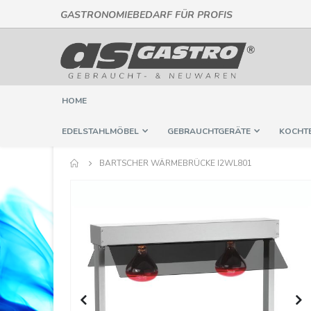
GASTRONOMIEBEDARF FÜR PROFIS
Direkt
zum
Inhalt
HOME
EDELSTAHLMÖBEL
GEBRAUCHTGERÄTE
KOCHT
BARTSCHER WÄRMEBRÜCKE I2WL801
Springe
zum
Ende
der
Bildergalerie