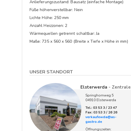
Anlieferungszustand: Bausatz (einfache Montage)
Füße höhenverstellbar: Nein
Lichte Höhe: 250 mm
Anzahl Heizzonen: 2
Wärmequellen getrennt schaltbar: Ja
Maße: 735 x 560 x 560 (Breite x Tiefe x Höhe in mm)
UNSER STANDORT
Elsterwerda
- Zentrale
Springhornweg 5
04910 Elsterwerda
Tel.: 03 53 3 / 23 47
Fax: 03 53 3 / 26 26
verkaufewda@as-
gastro.de
Öffnungszeiten: