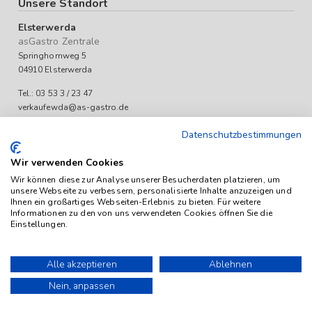
Unsere Standort
Elsterwerda
asGastro Zentrale
Springhornweg 5
04910 Elsterwerda
Tel.: 03 53 3 / 23 47
verkaufewda@as-gastro.de
Öffnungszeiten:
Datenschutzbestimmungen
Mo-Fr 09:00 bis 17:00 Uhr
Wir verwenden Cookies
Wir können diese zur Analyse unserer Besucherdaten platzieren, um
unsere Webseite zu verbessern, personalisierte Inhalte anzuzeigen und
Ihnen ein großartiges Webseiten-Erlebnis zu bieten. Für weitere
Informationen zu den von uns verwendeten Cookies öffnen Sie die
Einstellungen.
Das Angebot von as-Gastro richtet sich ausschließlich an
Unternehmen (iSd. § 14 Abs. 1 BGB). Alle Preise sind Stückpreise
Alle akzeptieren
Ablehnen
und verstehen sich netto zzgl. geltender gesetzl. USt.
Nein, anpassen