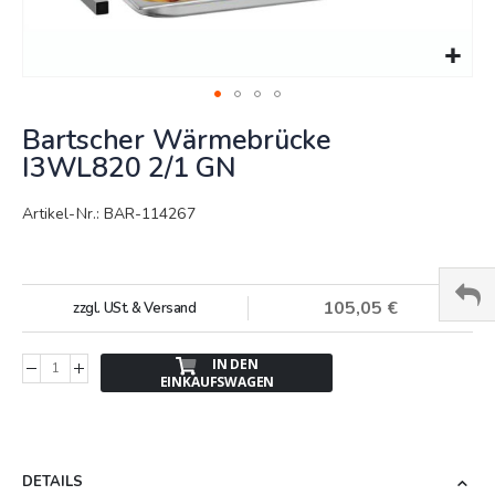
Springe
Bartscher Wärmebrücke
zum
Anfang
I3WL820 2/1 GN
der
Bildergalerie
Artikel-Nr.: BAR-114267
105,05 €
zzgl. USt. & Versand
IN DEN
EINKAUFSWAGEN
DETAILS