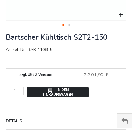
Springe
Bartscher Kühltisch S2T2-150
zum
Anfang
der
Artikel-Nr.: BAR-110885
Bildergalerie
2.301,92 €
zzgl. USt. & Versand
IN DEN
EINKAUFSWAGEN
DETAILS