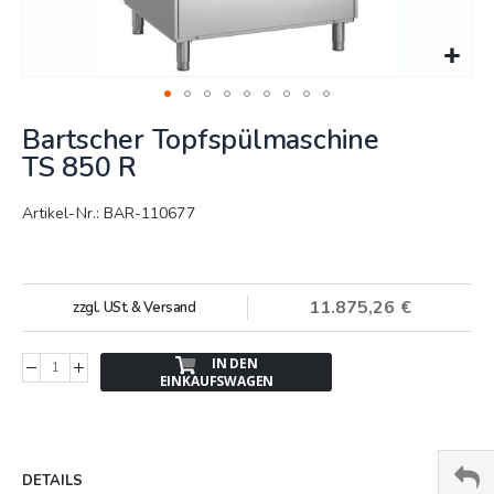
Springe
Bartscher Topfspülmaschine
zum
Anfang
TS 850 R
der
Bildergalerie
Artikel-Nr.: BAR-110677
11.875,26 €
zzgl. USt. & Versand
IN DEN
EINKAUFSWAGEN
DETAILS