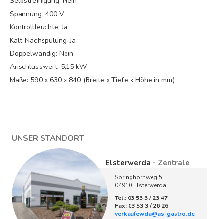
Selbstreinigung: Nein
Spannung: 400 V
Kontrollleuchte: Ja
Kalt-Nachspülung: Ja
Doppelwandig: Nein
Anschlusswert: 5,15 kW
Maße: 590 x 630 x 840 (Breite x Tiefe x Höhe in mm)
UNSER STANDORT
Elsterwerda
- Zentrale
Springhornweg 5
04910 Elsterwerda
Tel.: 03 53 3 / 23 47
Fax: 03 53 3 / 26 26
verkaufewda@as-gastro.de