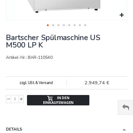
Springe
Bartscher Spülmaschine US
zum
Anfang
M500 LP K
der
Bildergalerie
Artikel-Nr.: BAR-110540
2.949,74 €
zzgl. USt. & Versand
IN DEN
EINKAUFSWAGEN
DETAILS