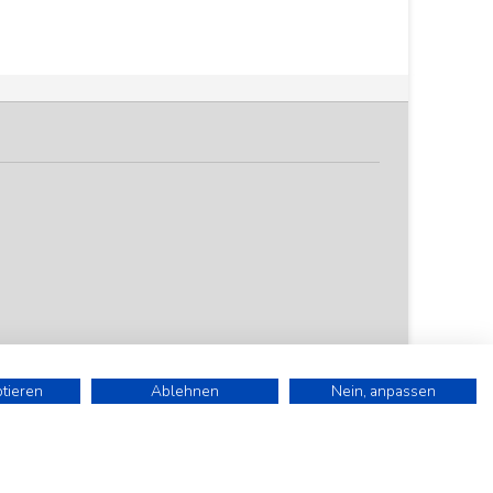
ptieren
Ablehnen
Nein, anpassen
). Alle Preise sind Stückpreise und