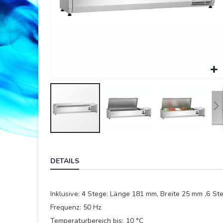
Springe
zum
DETAILS
Anfang
der
Bildergalerie
Inklusive: 4 Stege: Länge 181 mm, Breite 25 mm ,6 S
Frequenz: 50 Hz
Temperaturbereich bis: 10 °C