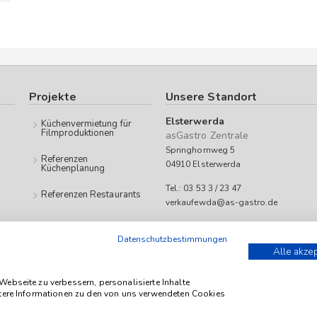
Projekte
Unsere Standort
Elsterwerda
Küchenvermietung für
Filmproduktionen
asGastro Zentrale
Springhornweg 5
Referenzen
04910 Elsterwerda
Küchenplanung
Tel.: 03 53 3 / 23 47
Referenzen Restaurants
verkaufewda@as-gastro.de
Öffnungszeiten:
Datenschutzbestimmungen
Mo-Fr 09:00 bis 17:00 Uhr
Alle akze
 as-Gastro richtet sich ausschließlich an Unternehmen (iSd. § 14 Abs. 1 BGB
ebseite zu verbessern, personalisierte Inhalte
itere Informationen zu den von uns verwendeten Cookies
etto zzgl. geltender gesetzl. USt.