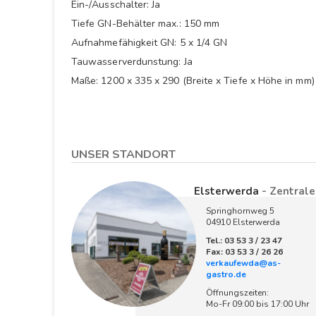
Ein-/Ausschalter: Ja
Tiefe GN-Behälter max.: 150 mm
Aufnahmefähigkeit GN: 5 x 1/4 GN
Tauwasserverdunstung: Ja
Maße: 1200 x 335 x 290 (Breite x Tiefe x Höhe in mm)
UNSER STANDORT
Elsterwerda
- Zentrale
Springhornweg 5
04910 Elsterwerda
Tel.: 03 53 3 / 23 47
Fax: 03 53 3 / 26 26
verkaufewda@as-
gastro.de
Öffnungszeiten:
Mo-Fr 09:00 bis 17:00 Uhr