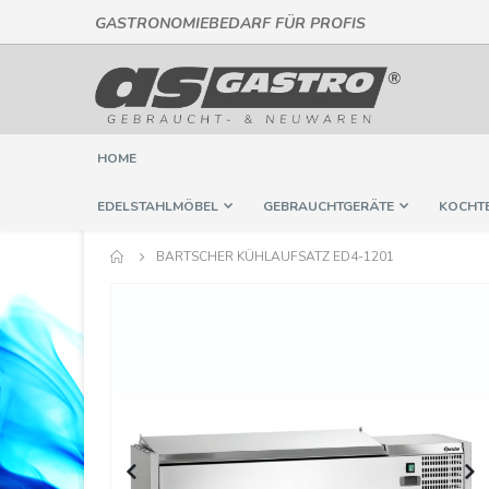
GASTRONOMIEBEDARF FÜR PROFIS
Direkt
zum
Inhalt
HOME
EDELSTAHLMÖBEL
GEBRAUCHTGERÄTE
KOCHT
BARTSCHER KÜHLAUFSATZ ED4-1201
Springe
zum
Ende
der
Bildergalerie