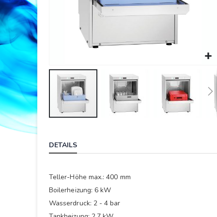
Springe
zum
DETAILS
Anfang
der
Bildergalerie
Teller-Höhe max.: 400 mm
Boilerheizung: 6 kW
Wasserdruck: 2 - 4 bar
Tankheizung: 2,7 kW