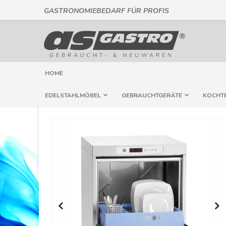
GASTRONOMIEBEDARF FÜR PROFIS
Direkt
zum
Inhalt
HOME
EDELSTAHLMÖBEL
GEBRAUCHTGERÄTE
KOCHT
Springe
zum
Ende
der
Bildergalerie