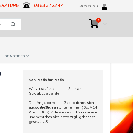
BERATUNG
03 53 3 / 23 47
MEIN KONTO
Artikel
0
Cart
Suche
SONSTIGES
0
Von Profis für Profis
Wir verkaufen ausschließlich an
Gewerbetreibende!
Das Angebot von asGastro richtet sich
ausschließlich an Unternehmen (iSd. § 14
Abs. 1 BGB). Alle Preise sind Stückpreise
und verstehen sich netto zzgl. geltender
gesetzl. USt.