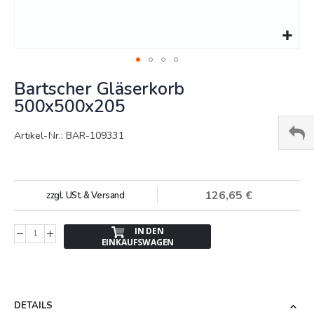
Springe
Bartscher Gläserkorb
zum
Anfang
500x500x205
der
Bildergalerie
Artikel-Nr.: BAR-109331
126,65 €
zzgl. USt. & Versand
IN DEN
EINKAUFSWAGEN
DETAILS