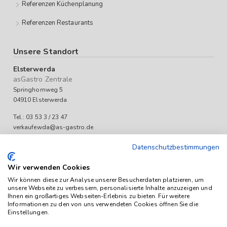
Referenzen Küchenplanung
Referenzen Restaurants
Unsere Standort
Elsterwerda
asGastro Zentrale
Springhornweg 5
04910 Elsterwerda
Tel.: 03 53 3 / 23 47
verkaufewda@as-gastro.de
Öffnungszeiten:
Datenschutzbestimmungen
Mo-Fr 09:00 bis 17:00 Uhr
Wir verwenden Cookies
Wir können diese zur Analyse unserer Besucherdaten platzieren, um
unsere Webseite zu verbessern, personalisierte Inhalte anzuzeigen und
Ihnen ein großartiges Webseiten-Erlebnis zu bieten. Für weitere
Informationen zu den von uns verwendeten Cookies öffnen Sie die
Einstellungen.
Das Angebot von as-Gastro richtet sich ausschließlich an