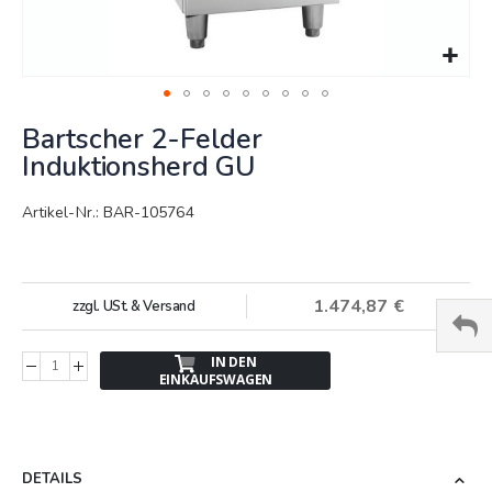
Springe
Bartscher 2-Felder
zum
Anfang
Induktionsherd GU
der
Bildergalerie
Artikel-Nr.: BAR-105764
1.474,87 €
zzgl. USt. & Versand
IN DEN
EINKAUFSWAGEN
DETAILS