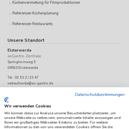
Küchenvermietung für Filmproduktionen
Referenzen Küchenplanung
Referenzen Restaurants
Unsere Standort
Elsterwerda
asGastro Zentrale
Springhornweg 5
04910 Elsterwerda
Tel.: 03 53 3 / 23 47
verkaufewda@as-gastro.de
Öffnungszeiten:
Datenschutzbestimmungen
Mo-Fr 09:00 bis 17:00 Uhr
Wir verwenden Cookies
Wir können diese zur Analyse unserer Besucherdaten platzieren, um
unsere Webseite zu verbessern, personalisierte Inhalte anzuzeigen und
Ihnen ein großartiges Webseiten-Erlebnis zu bieten. Für weitere
Informationen zu den von uns verwendeten Cookies öffnen Sie die