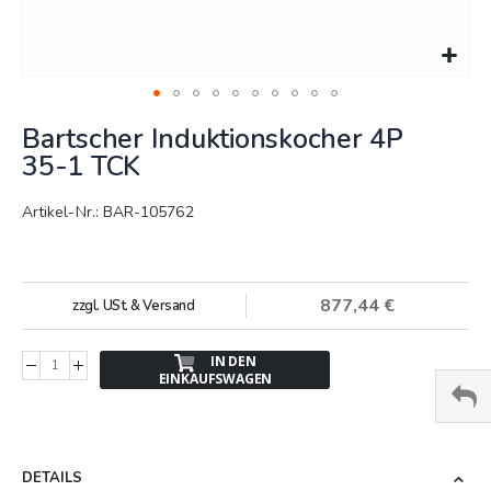
Springe
Bartscher Induktionskocher 4P
zum
Anfang
35-1 TCK
der
Bildergalerie
Artikel-Nr.: BAR-105762
877,44 €
zzgl. USt. & Versand
IN DEN
EINKAUFSWAGEN
DETAILS