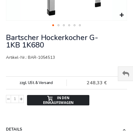
Springe
Bartscher Hockerkocher G-
zum
Anfang
1KB 1K680
der
Bildergalerie
Artikel-Nr.: BAR-1054513
248,33 €
zzgl. USt. & Versand
IN DEN
EINKAUFSWAGEN
DETAILS