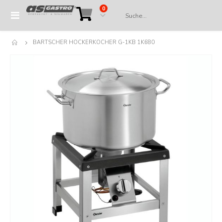
Artikel
0
Navigation
Cart
umschalten
BARTSCHER HOCKERKOCHER G-1KB 1K680
Springe
zum
Ende
der
Bildergalerie