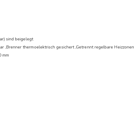
r) sind beigelegt
 ,Brenner thermoelektrisch gesichert ,Getrennt regelbare Heizzone
00 mm