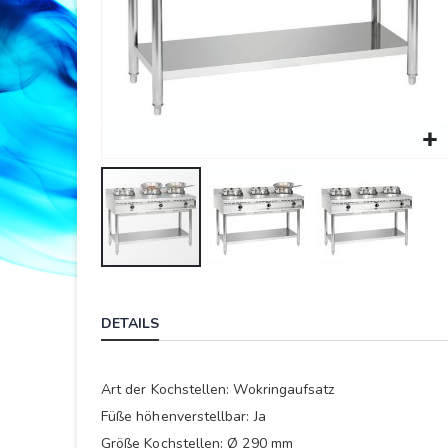
Springe
zum
DETAILS
Anfang
der
Bildergalerie
Art der Kochstellen: Wokringaufsatz
Füße höhenverstellbar: Ja
Größe Kochstellen: Ø 290 mm