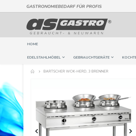
GASTRONOMIEBEDARF FÜR PROFIS
Direkt
zum
Inhalt
HOME
EDELSTAHLMÖBEL
GEBRAUCHTGERÄTE
KOCHT
BARTSCHER WOK-HERD, 3 BRENNER
Springe
zum
Ende
der
Bildergalerie