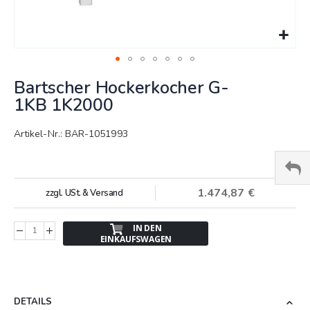
Springe
Bartscher Hockerkocher G-
zum
Anfang
1KB 1K2000
der
Bildergalerie
Artikel-Nr.: BAR-1051993
1.474,87 €
zzgl. USt. & Versand
IN DEN
EINKAUFSWAGEN
DETAILS