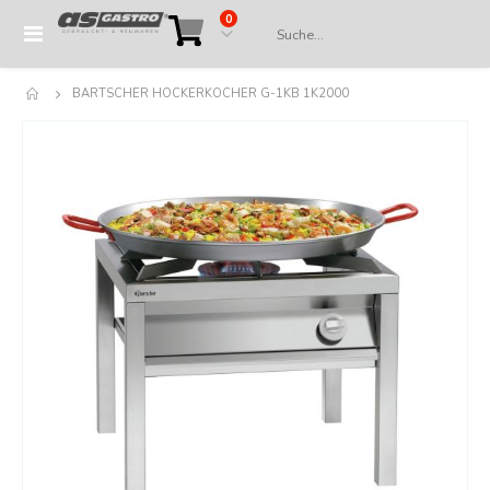
Artikel
0
Navigation
Cart
umschalten
BARTSCHER HOCKERKOCHER G-1KB 1K2000
Springe
zum
Ende
der
Bildergalerie