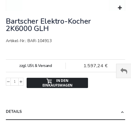
Springe
Bartscher Elektro-Kocher
zum
Anfang
2K6000 GLH
der
Bildergalerie
Artikel-Nr.: BAR-104913
1.597,24 €
zzgl. USt. & Versand
IN DEN
EINKAUFSWAGEN
DETAILS