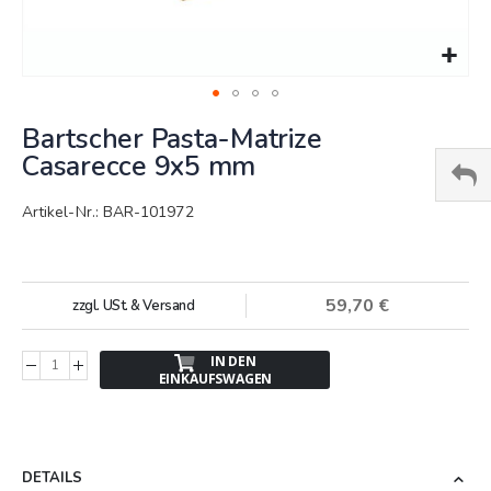
Springe
Bartscher Pasta-Matrize
zum
Anfang
Casarecce 9x5 mm
der
Bildergalerie
Artikel-Nr.: BAR-101972
59,70 €
zzgl. USt. & Versand
IN DEN
EINKAUFSWAGEN
DETAILS