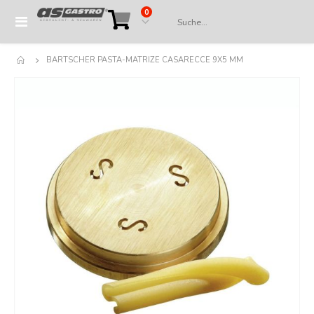
Artikel
0
Navigation
Cart
umschalten
BARTSCHER PASTA-MATRIZE CASARECCE 9X5 MM
Springe
zum
Ende
der
Bildergalerie