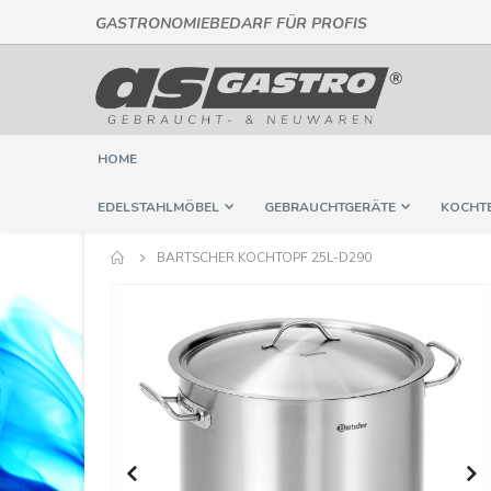
GASTRONOMIEBEDARF FÜR PROFIS
Direkt
zum
Inhalt
HOME
EDELSTAHLMÖBEL
GEBRAUCHTGERÄTE
KOCHT
BARTSCHER KOCHTOPF 25L-D290
Springe
zum
Ende
der
Bildergalerie