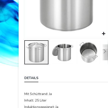
Springe
zum
DETAILS
Anfang
der
Bildergalerie
Mit Schüttrand: Ja
Inhalt: 25 Liter
Induktionsgeeignet: Ja