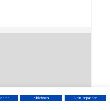
ptieren
Ablehnen
Nein, anpassen
). Alle Preise sind Stückpreise und