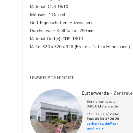
Material: CNS 18/10
Inklusive: 1 Deckel
Griff-Eigenschaften: Hitzeisoliert
Durchmesser Stellfläche: 290 mm
Material Griff(e): CNS 18/10
Maße: 320 x 320 x 326 (Breite x Tiefe x Höhe in mm)
UNSER STANDORT
Elsterwerda
- Zentrale
Springhornweg 5
04910 Elsterwerda
Tel.: 03 53 3 / 23 47
Fax: 03 53 3 / 26 26
verkaufewda@as-
gastro.de