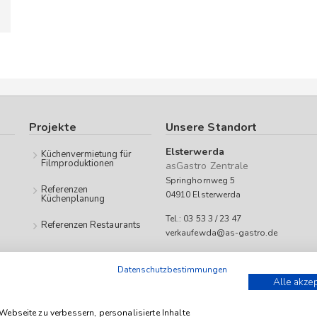
Projekte
Unsere Standort
Elsterwerda
Küchenvermietung für
Filmproduktionen
asGastro Zentrale
Springhornweg 5
Referenzen
04910 Elsterwerda
Küchenplanung
Tel.: 03 53 3 / 23 47
Referenzen Restaurants
verkaufewda@as-gastro.de
Öffnungszeiten:
Datenschutzbestimmungen
Mo-Fr 09:00 bis 17:00 Uhr
Alle akze
 as-Gastro richtet sich ausschließlich an Unternehmen (iSd. § 14 Abs. 1 BGB
ebseite zu verbessern, personalisierte Inhalte