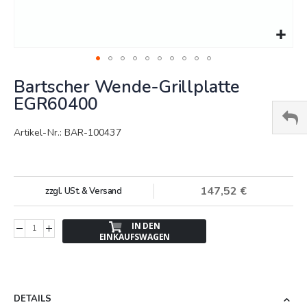
Springe
Bartscher Wende-Grillplatte
zum
Anfang
EGR60400
der
Bildergalerie
Artikel-Nr.: BAR-100437
147,52 €
zzgl. USt. & Versand
IN DEN
EINKAUFSWAGEN
DETAILS