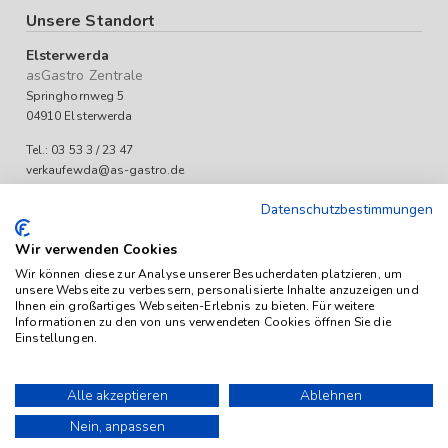
Unsere Standort
Elsterwerda
asGastro Zentrale
Springhornweg 5
04910 Elsterwerda
Tel.: 03 53 3 / 23 47
verkaufewda@as-gastro.de
Öffnungszeiten:
Datenschutzbestimmungen
Mo-Fr 09:00 bis 17:00 Uhr
Wir verwenden Cookies
Wir können diese zur Analyse unserer Besucherdaten platzieren, um
unsere Webseite zu verbessern, personalisierte Inhalte anzuzeigen und
Ihnen ein großartiges Webseiten-Erlebnis zu bieten. Für weitere
Informationen zu den von uns verwendeten Cookies öffnen Sie die
Einstellungen.
Das Angebot von as-Gastro richtet sich ausschließlich an
Unternehmen (iSd. § 14 Abs. 1 BGB). Alle Preise sind Stückpreise
Alle akzeptieren
Ablehnen
und verstehen sich netto zzgl. geltender gesetzl. USt.
Nein, anpassen