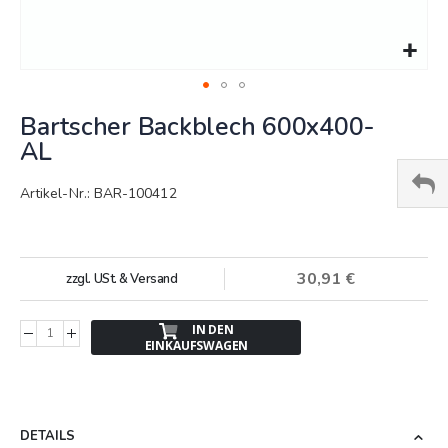
Springe
Bartscher Backblech 600x400-
zum
Anfang
AL
der
Bildergalerie
Artikel-Nr.: BAR-100412
30,91 €
zzgl. USt. & Versand
IN DEN
EINKAUFSWAGEN
DETAILS