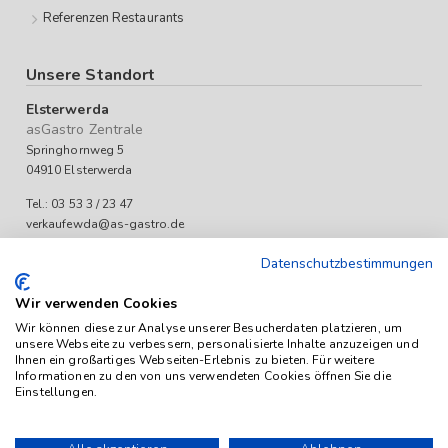
Referenzen Restaurants
Unsere Standort
Elsterwerda
asGastro Zentrale
Springhornweg 5
04910 Elsterwerda
Tel.: 03 53 3 / 23 47
verkaufewda@as-gastro.de
Öffnungszeiten:
Datenschutzbestimmungen
Mo-Fr 09:00 bis 17:00 Uhr
Wir verwenden Cookies
Wir können diese zur Analyse unserer Besucherdaten platzieren, um
unsere Webseite zu verbessern, personalisierte Inhalte anzuzeigen und
Ihnen ein großartiges Webseiten-Erlebnis zu bieten. Für weitere
Informationen zu den von uns verwendeten Cookies öffnen Sie die
Einstellungen.
Das Angebot von as-Gastro richtet sich ausschließlich an
Unternehmen (iSd. § 14 Abs. 1 BGB). Alle Preise sind Stückpreise