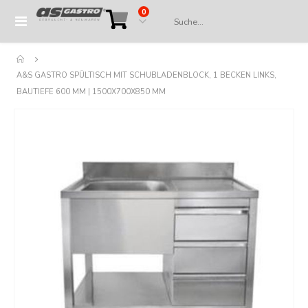
Artikel
0
Navigation
Cart
umschalten
A&S GASTRO SPÜLTISCH MIT SCHUBLADENBLOCK, 1 BECKEN LINKS,
BAUTIEFE 600 MM | 1500X700X850 MM
Springe
zum
Ende
der
Bildergalerie