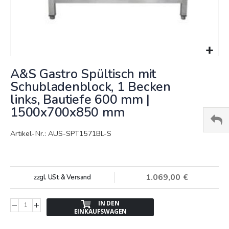
Springe
A&S Gastro Spültisch mit
zum
Anfang
Schubladenblock, 1 Becken
der
links, Bautiefe 600 mm |
Bildergalerie
1500x700x850 mm
Artikel-Nr.: AUS-SPT1571BL-S
1.069,00 €
zzgl. USt. & Versand
IN DEN
EINKAUFSWAGEN