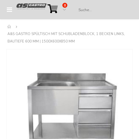
Artikel
0
Navigation
Cart
umschalten
A&S GASTRO SPÜLTISCH MIT SCHUBLADENBLOCK, 1 BECKEN LINKS,
BAUTIEFE 600 MM | 1500X600X850 MM
Springe
zum
Ende
der
Bildergalerie