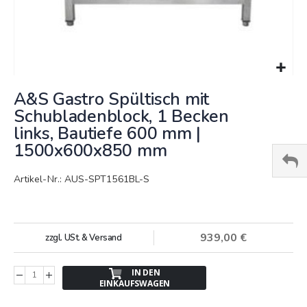
Springe
A&S Gastro Spültisch mit
zum
Anfang
Schubladenblock, 1 Becken
der
links, Bautiefe 600 mm |
Bildergalerie
1500x600x850 mm
Artikel-Nr.: AUS-SPT1561BL-S
939,00 €
zzgl. USt. & Versand
IN DEN
EINKAUFSWAGEN