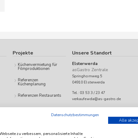
Projekte
Unsere Standort
Elsterwerda
Küchenvermietung für
Filmproduktionen
asGastro Zentrale
Springhornweg 5
Referenzen
04910 Elsterwerda
Küchenplanung
Tel.: 03 53 3 / 23 47
Referenzen Restaurants
verkaufewda@as-gastro.de
Öffnungszeiten:
Datenschutzbestimmungen
Mo-Fr 09:00 bis 17:00 Uhr
Alle akze
 as-Gastro richtet sich ausschließlich an Unternehmen (iSd. § 14 Abs. 1 BGB
ebseite zu verbessern, personalisierte Inhalte