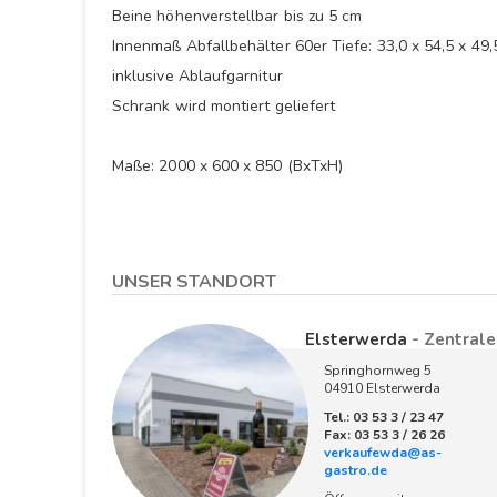
Beine höhenverstellbar bis zu 5 cm
Innenmaß Abfallbehälter 60er Tiefe: 33,0 x 54,5 x 49,
inklusive Ablaufgarnitur
Schrank wird montiert geliefert
Maße: 2000 x 600 x 850 (BxTxH)
UNSER STANDORT
Elsterwerda
- Zentrale
Springhornweg 5
04910 Elsterwerda
Tel.: 03 53 3 / 23 47
Fax: 03 53 3 / 26 26
verkaufewda@as-
gastro.de