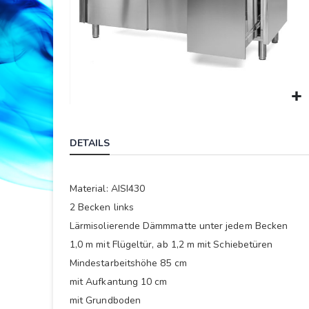
Springe
zum
DETAILS
Anfang
der
Bildergalerie
Material: AISI430
2 Becken links
Lärmisolierende Dämmmatte unter jedem Becken
1,0 m mit Flügeltür, ab 1,2 m mit Schiebetüren
Mindestarbeitshöhe 85 cm
mit Aufkantung 10 cm
mit Grundboden