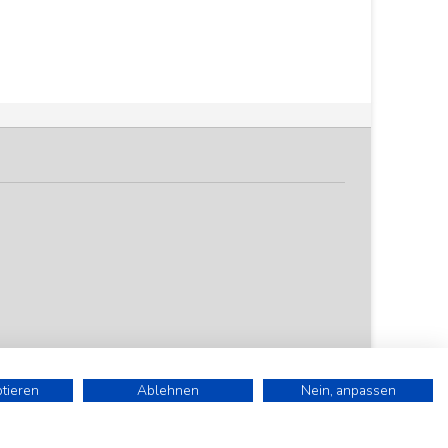
ptieren
Ablehnen
Nein, anpassen
). Alle Preise sind Stückpreise und