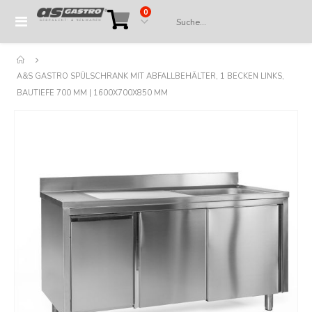
Artikel
0
Navigation
Cart
umschalten
A&S GASTRO SPÜLSCHRANK MIT ABFALLBEHÄLTER, 1 BECKEN LINKS,
BAUTIEFE 700 MM | 1600X700X850 MM
Springe
zum
Ende
der
Bildergalerie