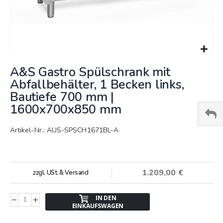
Springe
A&S Gastro Spülschrank mit
zum
Anfang
Abfallbehälter, 1 Becken links,
der
Bautiefe 700 mm |
Bildergalerie
1600x700x850 mm
Artikel-Nr.: AUS-SPSCH1671BL-A
1.209,00 €
zzgl. USt. & Versand
IN DEN
EINKAUFSWAGEN