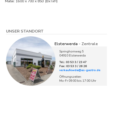
Maße: 1600 x 700 x 850 (BxTxH)
UNSER STANDORT
Elsterwerda
- Zentrale
Springhornweg 5
04910 Elsterwerda
Tel.: 03 53 3 / 23 47
Fax: 03 53 3 / 26 26
verkaufewda@as-gastro.de
Öffnungszeiten:
Mo-Fr 09:00 bis 17:00 Uhr