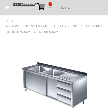
Artikel
0
Navigation
Cart
umschalten
A&S GASTRO SPÜLSCHRANK MIT SCHUBLADENBLOCK, 2 BECKEN LINKS,
BAUTIEFE 700 MM | 1400X700X850 MM
Springe
zum
Ende
der
Bildergalerie