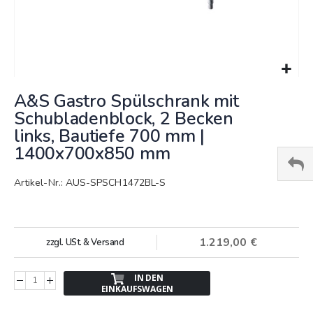
Springe
A&S Gastro Spülschrank mit
zum
Anfang
Schubladenblock, 2 Becken
der
links, Bautiefe 700 mm |
Bildergalerie
1400x700x850 mm
Artikel-Nr.: AUS-SPSCH1472BL-S
1.219,00 €
zzgl. USt. & Versand
IN DEN
EINKAUFSWAGEN