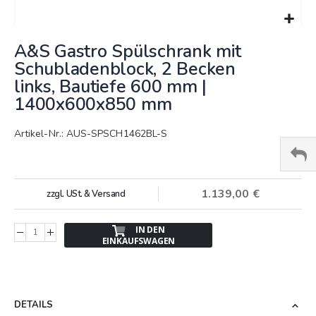
Springe
A&S Gastro Spülschrank mit
zum
Anfang
Schubladenblock, 2 Becken
der
links, Bautiefe 600 mm |
Bildergalerie
1400x600x850 mm
Artikel-Nr.: AUS-SPSCH1462BL-S
1.139,00 €
zzgl. USt. & Versand
IN DEN
EINKAUFSWAGEN
DETAILS