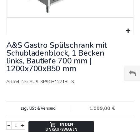
Springe
A&S Gastro Spülschrank mit
zum
Anfang
Schubladenblock, 1 Becken
der
links, Bautiefe 700 mm |
Bildergalerie
1200x700x850 mm
Artikel-Nr.: AUS-SPSCH1271BL-S
1.099,00 €
zzgl. USt. & Versand
IN DEN
EINKAUFSWAGEN