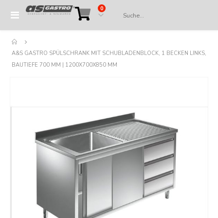
Artikel
0
Navigation
Cart
umschalten
A&S GASTRO SPÜLSCHRANK MIT SCHUBLADENBLOCK, 1 BECKEN LINKS,
BAUTIEFE 700 MM | 1200X700X850 MM
Springe
zum
Ende
der
Bildergalerie