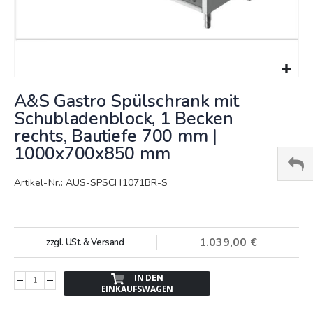
Springe
A&S Gastro Spülschrank mit
zum
Anfang
Schubladenblock, 1 Becken
der
rechts, Bautiefe 700 mm |
Bildergalerie
1000x700x850 mm
Artikel-Nr.: AUS-SPSCH1071BR-S
1.039,00 €
zzgl. USt. & Versand
IN DEN
EINKAUFSWAGEN