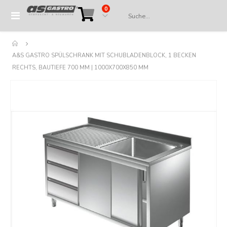
Artikel
0
Navigation
Cart
umschalten
A&S GASTRO SPÜLSCHRANK MIT SCHUBLADENBLOCK, 1 BECKEN
RECHTS, BAUTIEFE 700 MM | 1000X700X850 MM
Springe
zum
Ende
der
Bildergalerie